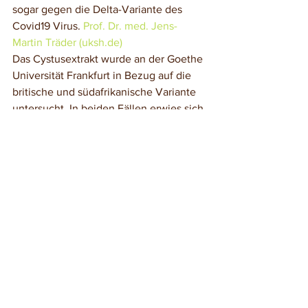
sogar gegen die Delta-Variante des 
Covid19 Virus. 
Prof. Dr. med. Jens-
Martin Träder (uksh.de)
Das Cystusextrakt wurde an der Goethe 
Universität Frankfurt in Bezug auf die 
britische und südafrikanische Variante 
untersucht. In beiden Fällen erwies sich 
Cystus 052 als effektiv. 
Habt Ihr schon Zistrosenblätter/Pastillen 
in Eurer Hausapotheke oder in Eurem 
Teesortiment? 
Meine Empfehlung ist es diese super 
Wunderwaffe aus der Natur zuhause 
vorrätig zu haben, damit sie im 
Bedarfsfall sofort verfügbar ist. 
Falls Ihr Themenwünsche, Feedback 